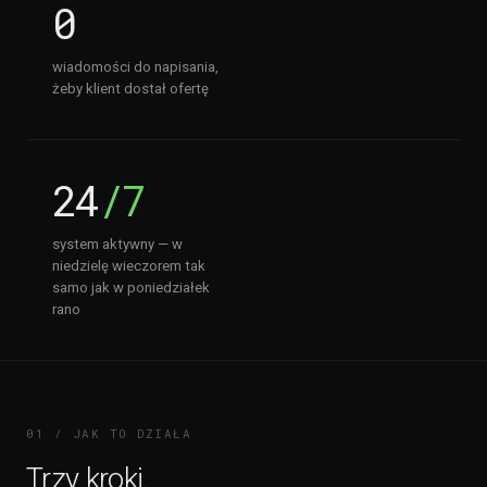
0
wiadomości do napisania,
żeby klient dostał ofertę
24
/7
system aktywny — w
niedzielę wieczorem tak
samo jak w poniedziałek
rano
01 / JAK TO DZIAŁA
Trzy kroki.