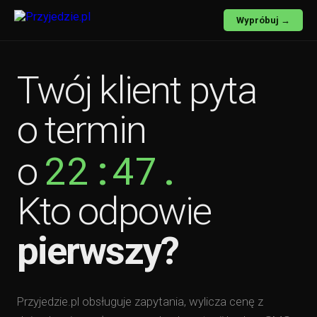
Wypróbuj →
Twój klient pyta
o termin
22:47.
o
Kto odpowie
pierwszy?
Przyjedzie.pl obsługuje zapytania, wylicza cenę z